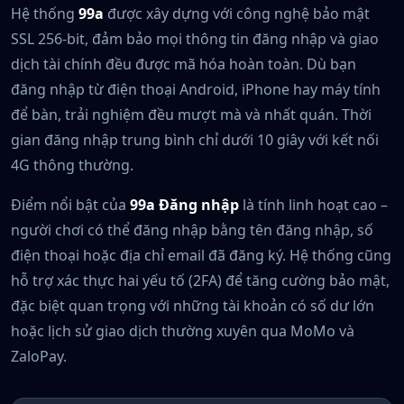
Hệ thống
99a
được xây dựng với công nghệ bảo mật
SSL 256-bit, đảm bảo mọi thông tin đăng nhập và giao
dịch tài chính đều được mã hóa hoàn toàn. Dù bạn
đăng nhập từ điện thoại Android, iPhone hay máy tính
để bàn, trải nghiệm đều mượt mà và nhất quán. Thời
gian đăng nhập trung bình chỉ dưới 10 giây với kết nối
4G thông thường.
Điểm nổi bật của
99a Đăng nhập
là tính linh hoạt cao –
người chơi có thể đăng nhập bằng tên đăng nhập, số
điện thoại hoặc địa chỉ email đã đăng ký. Hệ thống cũng
hỗ trợ xác thực hai yếu tố (2FA) để tăng cường bảo mật,
đặc biệt quan trọng với những tài khoản có số dư lớn
hoặc lịch sử giao dịch thường xuyên qua MoMo và
ZaloPay.