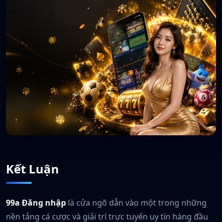
Kết Luận
99a Đăng nhập
là cửa ngõ dẫn vào một trong những
nền tảng cá cược và giải trí trực tuyến uy tín hàng đầu