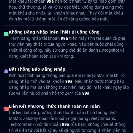
Mật khẩu tài khoản
99a
nên có ít nhất 12 ký tự, bao gồm chữ
hoa, chữ thường, số và ký tự đặc biệt. Không dùng cùng một
mật khẩu cho nhiều tài khoản khác nhau. Thay đổi mật khẩu
định kỳ mỗi 3 tháng một lần để tăng cường bảo mật.
Không Đăng Nhập Trên Thiết Bị Công Cộng
Tránh đăng nhập tài khoản
99a
trên máy tính tại quán cà phê,
thư viện hay thiết bị của người khác. Nếu bắt buộc phải dùng
thiết bị công cộng, hãy sử dụng chế độ ẩn danh (Incognito) và
đăng xuất hoàn toàn sau khi xong.
Bật Thông Báo Đăng Nhập
Kích hoạt tính năng thông báo qua email hoặc SMS mỗi khi có
đăng nhập mới vào tài khoản
99a
. Nếu nhận được thông báo
đăng nhập mà bạn không thực hiện, hãy đổi mật khẩu ngay lập
tức và liên hệ bộ phận hỗ trợ 24/7 của
99a
.
Liên Kết Phương Thức Thanh Toán An Toàn
Chỉ liên kết các phương thức thanh toán chính thống như
MoMo, ZaloPay hoặc tài khoản ngân hàng (Vietcombank,
Techcombank) với tài khoản
99a
của bạn. Không chia sẻ thông
tin ví điện tử với bất kỳ ai, kể cả người tự xưng là nhân viên hỗ