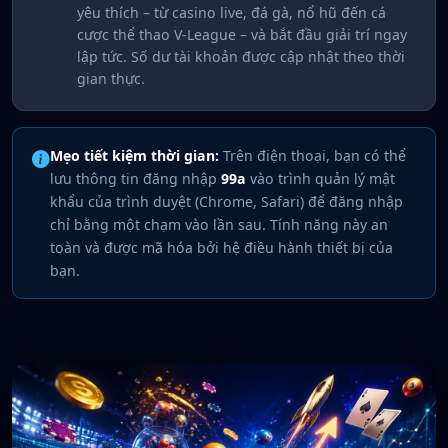
yêu thích – từ casino live, đá gà, nổ hũ đến cá
cược thể thao V-League – và bắt đầu giải trí ngay
lập tức. Số dư tài khoản được cập nhật theo thời
gian thực.
Mẹo tiết kiệm thời gian:
Trên điện thoại, bạn có thể
lưu thông tin đăng nhập
99a
vào trình quản lý mật
khẩu của trình duyệt (Chrome, Safari) để đăng nhập
chỉ bằng một chạm vào lần sau. Tính năng này an
toàn và được mã hóa bởi hệ điều hành thiết bị của
bạn.